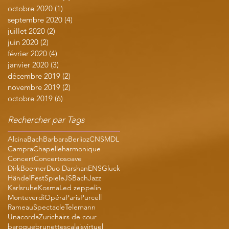
octobre 2020
(1)
1 post
septembre 2020
(4)
4 posts
juillet 2020
(2)
2 posts
juin 2020
(2)
2 posts
février 2020
(4)
4 posts
janvier 2020
(3)
3 posts
décembre 2019
(2)
2 posts
novembre 2019
(2)
2 posts
octobre 2019
(6)
6 posts
Rechercher par Tags
Alcina
Bach
Barbara
Berlioz
CNSMDL
Campra
Chapelleharmonique
Concert
Concertosoave
DirkBoerner
Duo Darshan
ENS
Gluck
HändelFestSpiele
JSBach
Jazz
Karlsruhe
Kosma
Led zeppelin
Monteverdi
Opéra
Paris
Purcell
Rameau
Spectacle
Telemann
Unacorda
Zurich
airs de cour
baroque
brunettes
calaisvirtuel