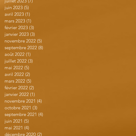
juillet 2023
(7)
7 posts
juin 2023
(5)
5 posts
avril 2023
(1)
1 post
mars 2023
(1)
1 post
février 2023
(3)
3 posts
janvier 2023
(3)
3 posts
novembre 2022
(5)
5 posts
septembre 2022
(8)
8 posts
août 2022
(1)
1 post
juillet 2022
(3)
3 posts
mai 2022
(5)
5 posts
avril 2022
(2)
2 posts
mars 2022
(5)
5 posts
février 2022
(2)
2 posts
janvier 2022
(1)
1 post
novembre 2021
(4)
4 posts
octobre 2021
(3)
3 posts
septembre 2021
(4)
4 posts
juin 2021
(5)
5 posts
mai 2021
(4)
4 posts
décembre 2020
(2)
2 posts