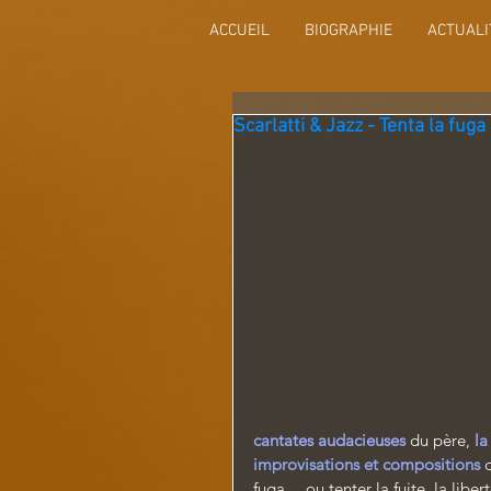
ACCUEIL
BIOGRAPHIE
ACTUALI
Scarlatti & Jazz - Tenta la fuga
cantates audacieuses
du père, 
la
improvisations et compositions
fuga… ou tenter la fuite, la liber