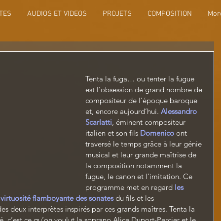
TES
AUDIOS ET VIDEOS
PROJETS
COMPOSITION
Mor
Tenta la fuga… ou tenter la fugue 
est l’obsession de grand nombre de 
compositeur de l’époque baroque 
et, encore aujourd’hui. 
Alessandro 
Scarlatti
, éminent compositeur 
italien et son fils 
Domenico
 ont 
traversé le temps grâce à leur génie 
musical et leur grande maîtrise de 
la composition notamment la 
fugue, le canon et l’imitation. Ce 
programme met en regard 
les 
 virtuosité flamboyante des sonates
du fils et les 
des deux interprètes inspirés par ces grands maîtres. Tenta la 
té, c’est ce qu’on voulut la soprano Alice Duport-Percier et le 