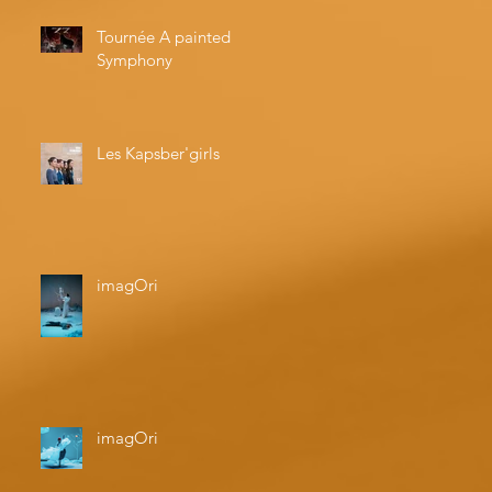
Tournée A painted
Symphony
Les Kapsber'girls
imagOri
imagOri