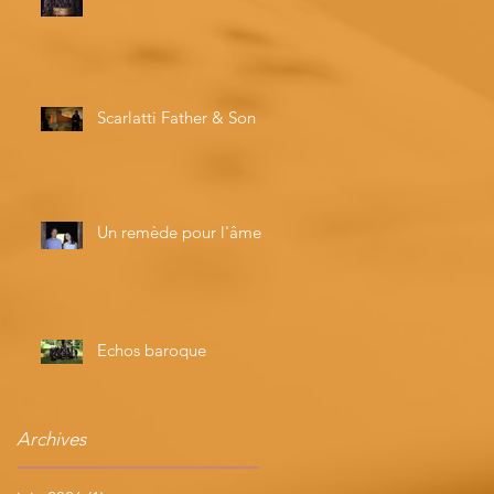
Scarlatti Father & Son
Un remède pour l'âme
Echos baroque
Archives