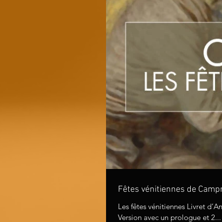
Fêtes vénitiennes de Campra
Les fêtes vénitiennes Livret d’Antoine Danchet Créé à l’Académie royale de Musique le 17 juin 1710.
Version avec un prologue et 2...