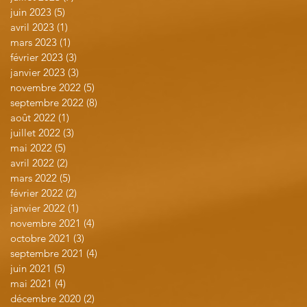
juin 2023
(5)
5 posts
avril 2023
(1)
1 post
mars 2023
(1)
1 post
février 2023
(3)
3 posts
janvier 2023
(3)
3 posts
novembre 2022
(5)
5 posts
septembre 2022
(8)
8 posts
août 2022
(1)
1 post
juillet 2022
(3)
3 posts
mai 2022
(5)
5 posts
avril 2022
(2)
2 posts
mars 2022
(5)
5 posts
février 2022
(2)
2 posts
janvier 2022
(1)
1 post
novembre 2021
(4)
4 posts
octobre 2021
(3)
3 posts
septembre 2021
(4)
4 posts
juin 2021
(5)
5 posts
mai 2021
(4)
4 posts
décembre 2020
(2)
2 posts