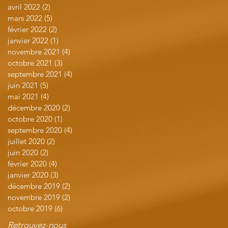
avril 2022
(2)
2 posts
mars 2022
(5)
5 posts
février 2022
(2)
2 posts
janvier 2022
(1)
1 post
novembre 2021
(4)
4 posts
octobre 2021
(3)
3 posts
septembre 2021
(4)
4 posts
juin 2021
(5)
5 posts
mai 2021
(4)
4 posts
décembre 2020
(2)
2 posts
octobre 2020
(1)
1 post
septembre 2020
(4)
4 posts
juillet 2020
(2)
2 posts
juin 2020
(2)
2 posts
février 2020
(4)
4 posts
janvier 2020
(3)
3 posts
décembre 2019
(2)
2 posts
novembre 2019
(2)
2 posts
octobre 2019
(6)
6 posts
Retrouvez-nous