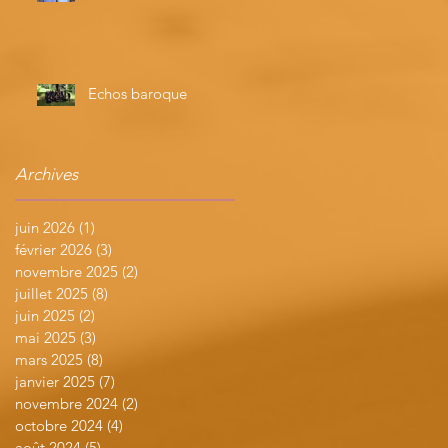
Echos baroque
Archives
juin 2026
(1)
1 post
février 2026
(3)
3 posts
novembre 2025
(2)
2 posts
juillet 2025
(8)
8 posts
juin 2025
(2)
2 posts
mai 2025
(3)
3 posts
mars 2025
(8)
8 posts
janvier 2025
(7)
7 posts
novembre 2024
(2)
2 posts
octobre 2024
(4)
4 posts
août 2024
(5)
5 posts