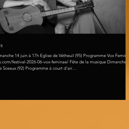
ls
imanche 14 juin à 17h Eglise de Vétheuil (95) Programme Vox Femin
es.com/festival-2026-06-vox-feminae/ Fête de la musique Dimanche 
de Sceaux (92) Programme à court d'air
ts-de-seine.fr/programmation/les-actualites/evenement-fete-de-la-
ux/ Festival d'arts sacrés d'Evron Mardi 7 juillet à 21h Basilique