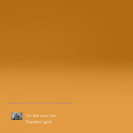
ae
21
Un été avec les
Kapsber'girls