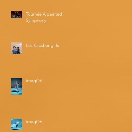
Tournée A painted
Symphony
Les Kapsber'girls
imagOri
imagOri