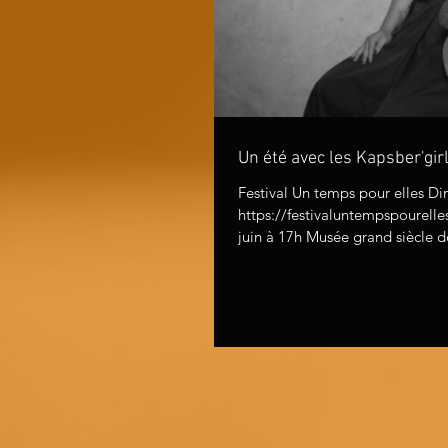
Un été avec les Kapsber'gir
Festival Un temps pour elles D
https://festivaluntempspourell
juin à 17h Musée grand siècle 
https://museedugrandsiecle.hau
musique-au-petit-chateau-de-scea
Evron (53) Programme