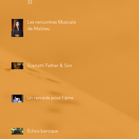
33
Les rencontres Musicales
de Malzieu
Scarlatti Father & Son
Un remède pour l'âme
Echos baroque