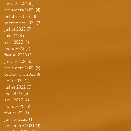
janvier 2024
(5)
5 posts
novembre 2023
(4)
4 posts
octobre 2023
(3)
3 posts
septembre 2023
(3)
3 posts
juillet 2023
(7)
7 posts
juin 2023
(5)
5 posts
avril 2023
(1)
1 post
mars 2023
(1)
1 post
février 2023
(3)
3 posts
janvier 2023
(3)
3 posts
novembre 2022
(5)
5 posts
septembre 2022
(8)
8 posts
août 2022
(1)
1 post
juillet 2022
(3)
3 posts
mai 2022
(5)
5 posts
avril 2022
(2)
2 posts
mars 2022
(5)
5 posts
février 2022
(2)
2 posts
janvier 2022
(1)
1 post
novembre 2021
(4)
4 posts