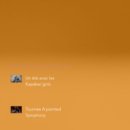
Un été avec les
Kapsber'girls
Tournée A painted
Symphony