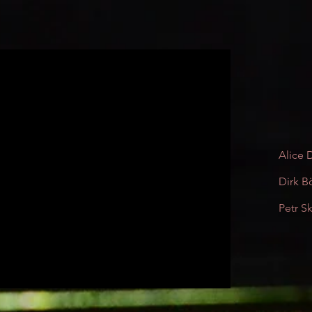
Alice 
Dirk B
Petr S