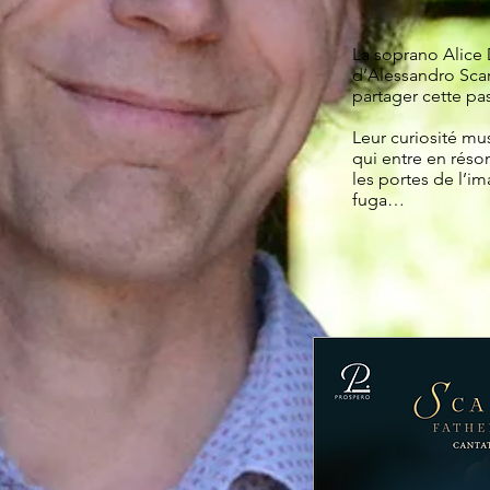
La soprano Alice 
d’Alessandro Scarl
partager cette pas
Leur curiosité mu
qui entre en réso
les portes de l’i
fuga…