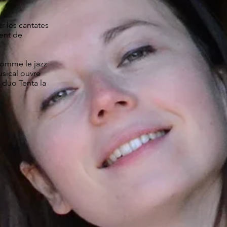
r les cantates
dent de
comme le jazz
usical ouvre
 duo Tenta la