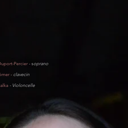
Duport-Percier
- s
oprano
örner
-
clavecin
kalka
- Violoncelle