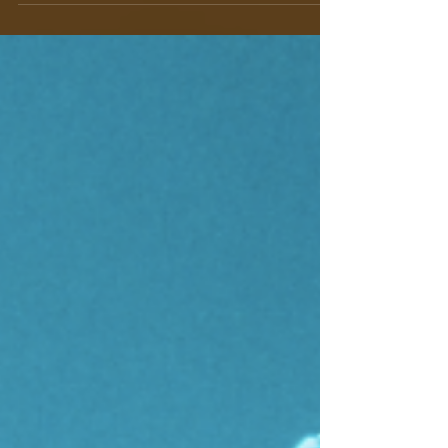
Oud électro-acoustique au Oud classique,
faisant...