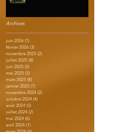
Archives
juin 2026
(1)
1 post
février 2026
(3)
3 posts
novembre 2025
(2)
2 posts
juillet 2025
(8)
8 posts
juin 2025
(2)
2 posts
mai 2025
(3)
3 posts
mars 2025
(8)
8 posts
janvier 2025
(7)
7 posts
novembre 2024
(2)
2 posts
octobre 2024
(4)
4 posts
août 2024
(5)
5 posts
juillet 2024
(2)
2 posts
mai 2024
(6)
6 posts
avril 2024
(1)
1 post
mars 2024
(6)
6 posts