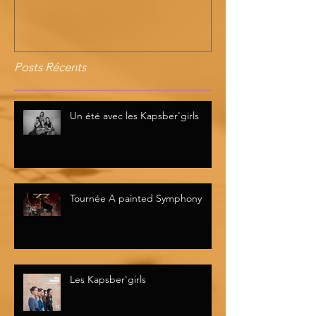
Posts Récents
Un été avec les Kapsber'girls
Tournée A painted Symphony
Les Kapsber'girls