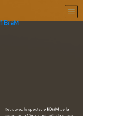
fiBraM
Retrouvez le spectacle
 fiBraM 
de la 
compagnie Chrikiz qui mêle la danse 