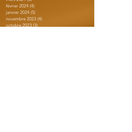
février 2024
(4)
4 posts
janvier 2024
(5)
5 posts
novembre 2023
(4)
4 posts
octobre 2023
(3)
3 posts
septembre 2023
(3)
3 posts
juillet 2023
(7)
7 posts
juin 2023
(5)
5 posts
avril 2023
(1)
1 post
mars 2023
(1)
1 post
février 2023
(3)
3 posts
janvier 2023
(3)
3 posts
novembre 2022
(5)
5 posts
septembre 2022
(8)
8 posts
août 2022
(1)
1 post
juillet 2022
(3)
3 posts
mai 2022
(5)
5 posts
avril 2022
(2)
2 posts
mars 2022
(5)
5 posts
février 2022
(2)
2 posts
janvier 2022
(1)
1 post