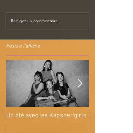
Rédigez un commentaire...
Posts à l'affiche
Un été avec les Kapsber'girls
Tournée A pain