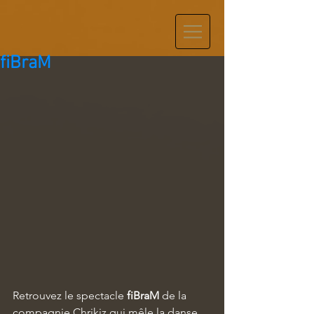
fiBraM
Retrouvez le spectacle
 fiBraM 
de la 
compagnie Chrikiz qui mêle la danse 