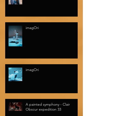
imagOri
imagOri
A painted symphony - Clair
Obscur expedition 33