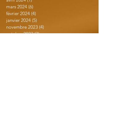
mars 2024
(6)
6 posts
février 2024
(4)
4 posts
janvier 2024
(5)
5 posts
novembre 2023
(4)
4 posts
octobre 2023
(3)
3 posts
septembre 2023
(3)
3 posts
juillet 2023
(7)
7 posts
juin 2023
(5)
5 posts
avril 2023
(1)
1 post
mars 2023
(1)
1 post
février 2023
(3)
3 posts
janvier 2023
(3)
3 posts
novembre 2022
(5)
5 posts
septembre 2022
(8)
8 posts
août 2022
(1)
1 post
juillet 2022
(3)
3 posts
mai 2022
(5)
5 posts
avril 2022
(2)
2 posts
mars 2022
(5)
5 posts
février 2022
(2)
2 posts