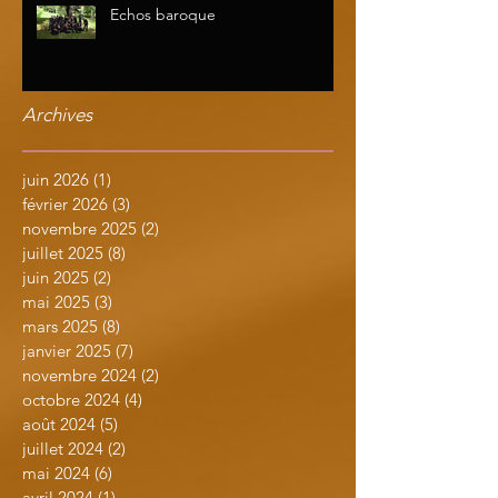
Echos baroque
Archives
juin 2026
(1)
1 post
février 2026
(3)
3 posts
novembre 2025
(2)
2 posts
juillet 2025
(8)
8 posts
juin 2025
(2)
2 posts
mai 2025
(3)
3 posts
mars 2025
(8)
8 posts
janvier 2025
(7)
7 posts
novembre 2024
(2)
2 posts
octobre 2024
(4)
4 posts
août 2024
(5)
5 posts
juillet 2024
(2)
2 posts
mai 2024
(6)
6 posts
avril 2024
(1)
1 post