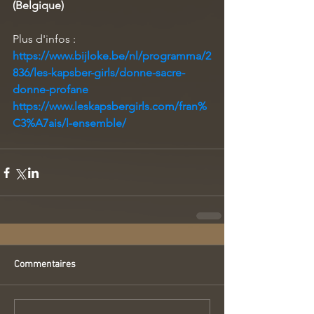
(Belgique)
Plus d'infos : 
https://www.bijloke.be/nl/programma/2
836/les-kapsber-girls/donne-sacre-
donne-profane
https://www.leskapsbergirls.com/fran%
C3%A7ais/l-ensemble/
Commentaires