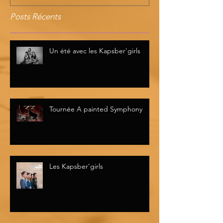
Posts Récents
Un été avec les Kapsber'girls
Tournée A painted Symphony
Les Kapsber'girls