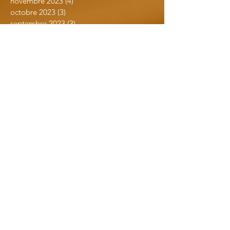
novembre 2023
(4)
4 posts
octobre 2023
(3)
3 posts
septembre 2023
(3)
3 posts
juillet 2023
(7)
7 posts
juin 2023
(5)
5 posts
avril 2023
(1)
1 post
mars 2023
(1)
1 post
février 2023
(3)
3 posts
janvier 2023
(3)
3 posts
novembre 2022
(5)
5 posts
septembre 2022
(8)
8 posts
août 2022
(1)
1 post
juillet 2022
(3)
3 posts
mai 2022
(5)
5 posts
avril 2022
(2)
2 posts
mars 2022
(5)
5 posts
février 2022
(2)
2 posts
janvier 2022
(1)
1 post
novembre 2021
(4)
4 posts
octobre 2021
(3)
3 posts
septembre 2021
(4)
4 posts